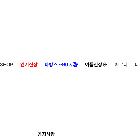
SHOP
인기신상
바캉스 ~90%🏖️
여름신상☀️
아우터
공지사항