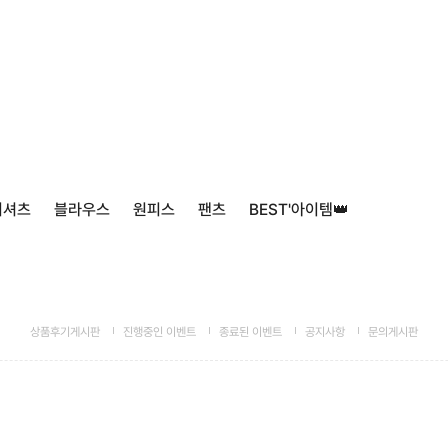
티셔츠
블라우스
원피스
팬츠
BEST'아이템👑
상품후기게시판
진행중인 이벤트
종료된 이벤트
공지사항
문의게시판