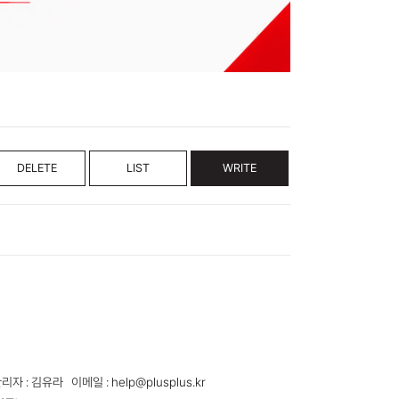
DELETE
LIST
WRITE
 김유라 이메일 : help@plusplus.kr