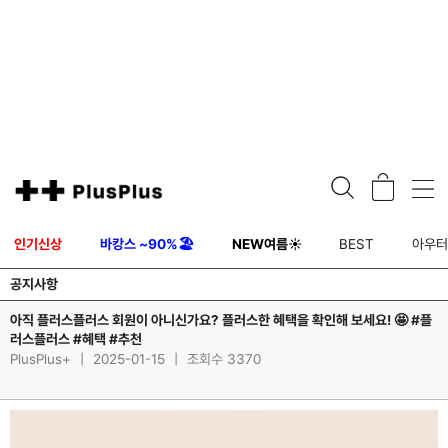
인기신상
바캉스 ~90%🏖️
NEW여름☀️
BEST
아우
공지사항
아직 플러스플러스 회원이 아니신가요? 플러스한 혜택을 확인해 보세요! 🤩 #플
러스플러스 #혜택 #추천
PlusPlus+
|
2025-01-15
|
조회수 3370