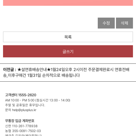
수정
삭제
목록
글쓰기
이전글 :
★설연휴배송안내★1월24일오후 2시이전 주문결제완료시 연휴전배
송,이후구매건 1월31일 순차적으로 배송됩니다
고객센터 1555-2620
AM 10:00 - PM 5:00 (점심시간 13:00 - 14:00)
주말 및 공휴일은 휴무입니다.
문의 help@plusplus.kr
무통장 입금 계좌번호
신한 110-261-778938
농협 355-0091-7502-03
예금주 김유라(케이컴퍼니)