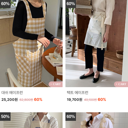
60%
60%
+ CART
+ CART
대쉬 에이프런
택트 에이프런
60%
60%
25,200원
19,700원
62,800원
49,100원
50%
60%