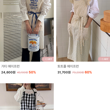
+ CART
+ CART
거티 에이프런
토트플 에이프런
50%
60%
24,600원
31,700원
49,100원
79,200원