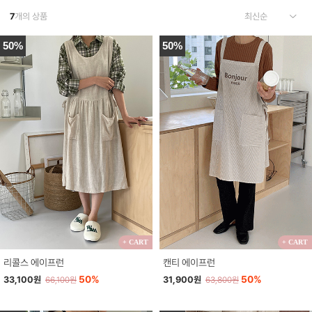
7
개의 상품
50%
50%
+ CART
+ CART
리콜스 에이프런
캔티 에이프런
50%
50%
33,100원
31,900원
66,100원
63,800원