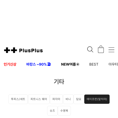
인기신상
바캉스 ~90%🏖️
NEW여름☀️
BEST
아우
기타
투피스/세트
피트니스 웨어
파자마
비니
담요
에이프런(앞치마)
슈즈
수영복