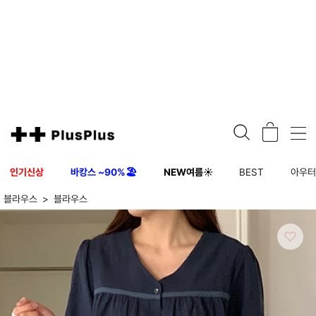
인기신상
바캉스 ~90%🏖️
NEW여름☀️
BEST
아우
블라우스
블라우스