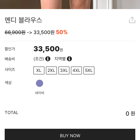
멘디 블라우스
50%
66,900원
->
33,500
원
33,500
할인가
원
(조건)
지역별
배송비
사이즈
XL
2XL
3XL
4XL
5XL
색상
네이비
TOTAL
0
원
BUY NOW