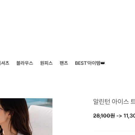
티셔츠
블라우스
원피스
팬츠
BEST'아이템👑
알린턴 아이스 
28,100원
->
11,3