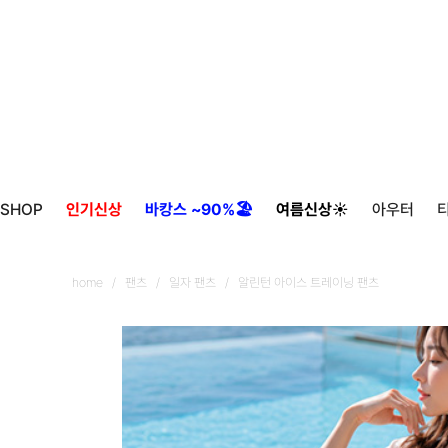
SHOP
인기신상
바캉스 ~90%🏖️
여름신상☀️
아우터
home
/
팬츠
/
일자 팬츠
/ 알린턴 아이스 트레이닝 팬츠