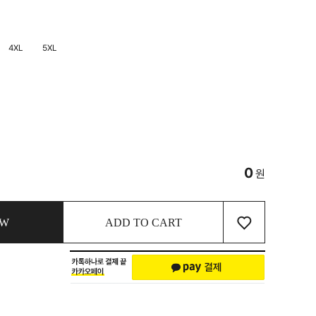
4XL
5XL
0
원
♡
OW
ADD TO CART