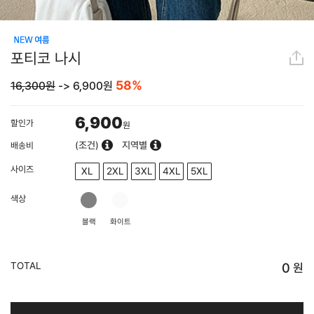
포티코 나시
58%
16,300원
->
6,900
원
6,900
할인가
원
(조건)
지역별
배송비
사이즈
XL
2XL
3XL
4XL
5XL
색상
블랙
화이트
TOTAL
0
원