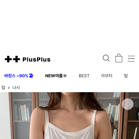
바캉스 ~90%🏖️
NEW여름☀️
BEST
아우터
탑
탑
나시