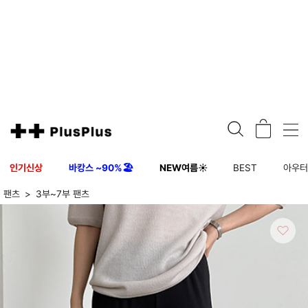
인기신상
바캉스 ~90%🏖️
NEW여름☀️
BEST
아우
팬츠
3부~7부 팬츠