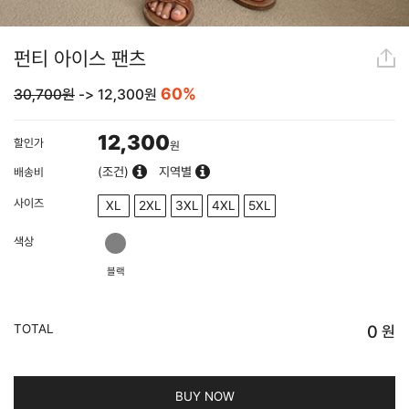
펀티 아이스 팬츠
60%
30,700원
->
12,300
원
12,300
할인가
원
(조건)
지역별
배송비
사이즈
XL
2XL
3XL
4XL
5XL
색상
블랙
TOTAL
0
원
BUY NOW