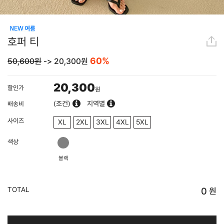
호퍼 티
60%
50,600원
->
20,300
원
20,300
할인가
원
(조건)
지역별
배송비
사이즈
XL
2XL
3XL
4XL
5XL
색상
블랙
TOTAL
0
원