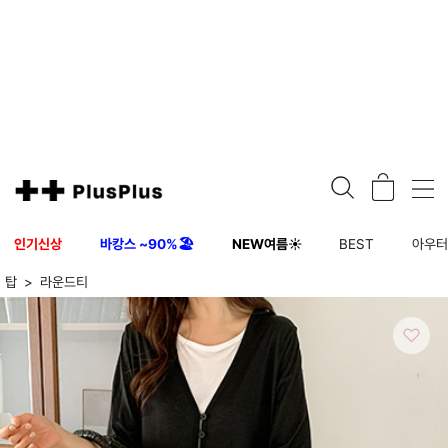
인기신상
바캉스 ~90%🏖️
NEW여름☀️
BEST
아우
탑
라운드티