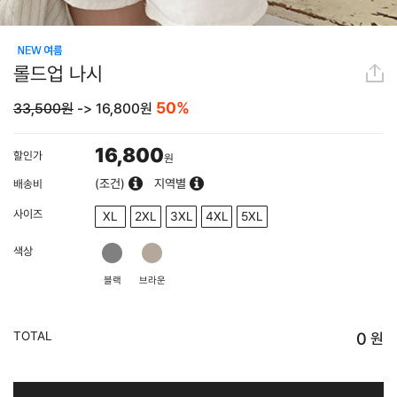
롤드업 나시
50%
33,500원
->
16,800
원
16,800
할인가
원
(조건)
지역별
배송비
사이즈
XL
2XL
3XL
4XL
5XL
색상
블랙
브라운
TOTAL
0
원