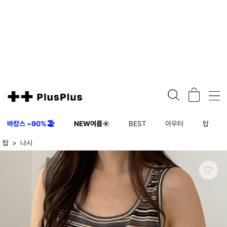
바캉스 ~90%🏖️
NEW여름☀️
BEST
아우터
탑
탑
나시