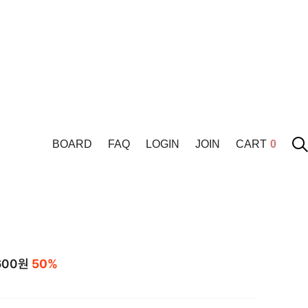
BOARD
FAQ
LOGIN
JOIN
CART
0
600
원
50%