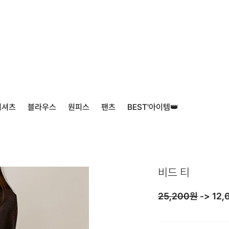
티셔츠
블라우스
원피스
팬츠
BEST'아이템👑
비드 티
25,200원
->
12,