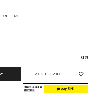
4XL
5XL
0
원
♡
OW
ADD TO CART