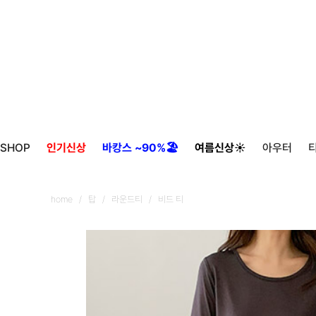
SHOP
인기신상
바캉스 ~90%🏖️
여름신상☀️
아우터
home
/
탑
/
라운드티
/ 비드 티