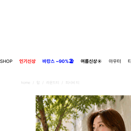
SHOP
인기신상
바캉스 ~90%🏖️
여름신상☀️
아우터
home
/
탑
/
라운드티
/ 피시비 티