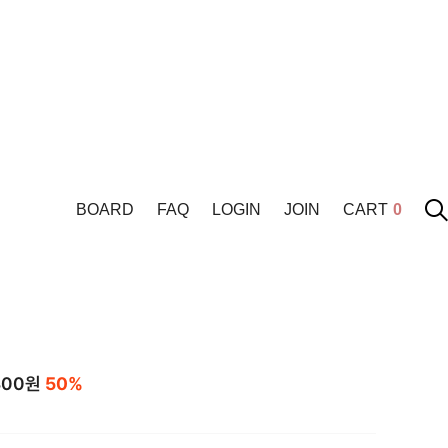
BOARD
FAQ
LOGIN
JOIN
CART
0
300
원
50%