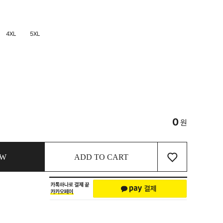
4XL
5XL
0
원
♡
OW
ADD TO CART