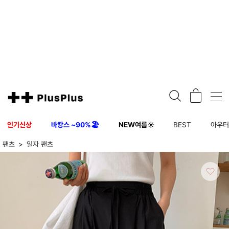
인기신상
바캉스 ~90%🏖️
NEW여름☀️
BEST
아우
팬츠
일자 팬츠