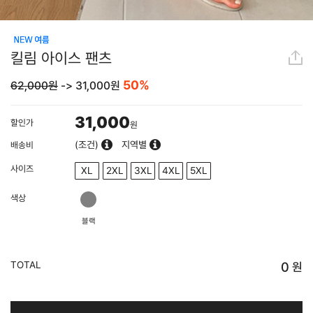
킬림 아이스 팬츠
50%
62,000원
->
31,000
원
31,000
할인가
원
(조건)
지역별
배송비
사이즈
XL
2XL
3XL
4XL
5XL
색상
블랙
TOTAL
0
원