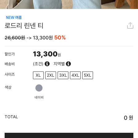
로드리 린넨 티
50%
26,600원
->
13,300
원
13,300
할인가
원
(조건)
지역별
배송비
사이즈
XL
2XL
3XL
4XL
5XL
색상
네이비
TOTAL
0
원