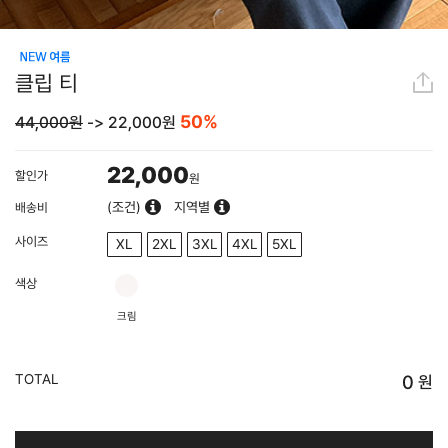
클립 티
50%
44,000원
->
22,000
원
22,000
할인가
원
(조건)
지역별
배송비
사이즈
XL
2XL
3XL
4XL
5XL
색상
크림
TOTAL
0
원