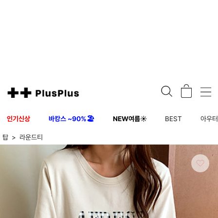
인기신상
바캉스 ~90%🏖️
NEW여름☀️
BEST
아우
탑
라운드티