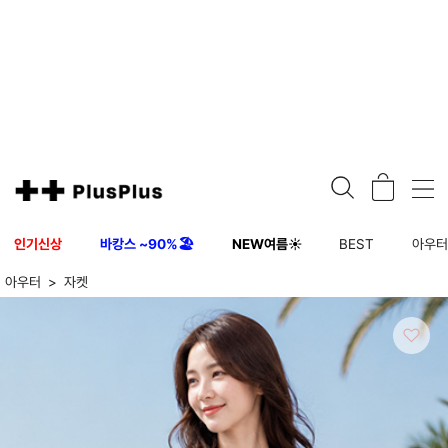
인기신상
바캉스 ~90%🏖️
NEW여름☀️
BEST
아우
아우터
자켓