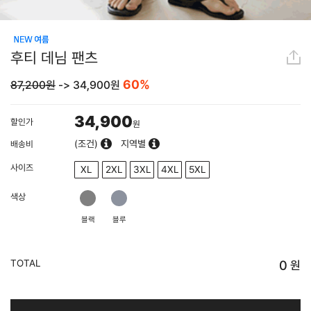
후티 데님 팬츠
60%
87,200원
->
34,900
원
34,900
할인가
원
(조건)
지역별
배송비
사이즈
XL
2XL
3XL
4XL
5XL
색상
블랙
블루
TOTAL
0
원