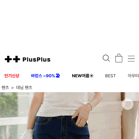
인기신상
바캉스 ~90%🏖️
NEW여름☀️
BEST
아우
팬츠
데님 팬츠