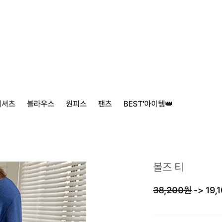
티셔츠
블라우스
원피스
팬츠
BEST'아이템👑
볼즈 티
38,200원
->
19,