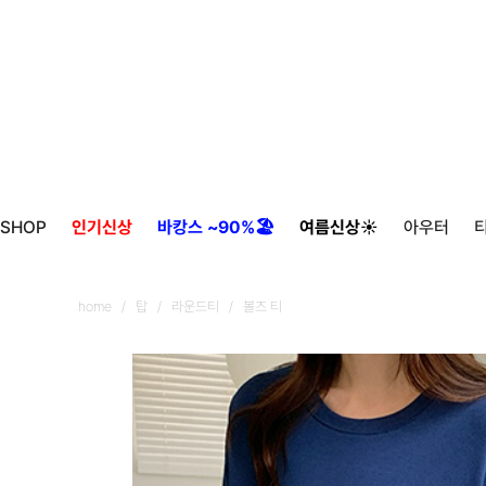
SHOP
인기신상
바캉스 ~90%🏖️
여름신상☀️
아우터
home
/
탑
/
라운드티
/ 볼즈 티