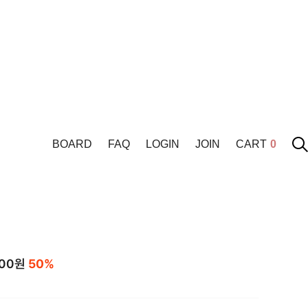
BOARD
FAQ
LOGIN
JOIN
CART
0
100
원
50%