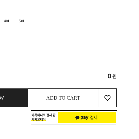
4XL
5XL
0
원
♡
OW
ADD TO CART