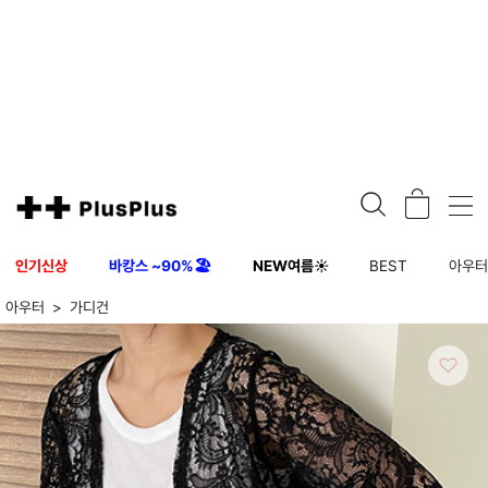
인기신상
바캉스 ~90%🏖️
NEW여름☀️
BEST
아우
아우터
가디건