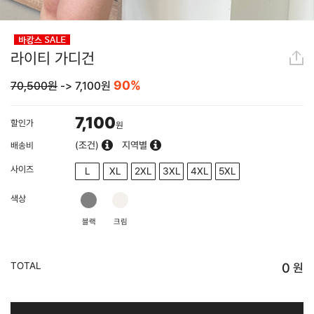
라이티 가디건
90%
70,500원
->
7,100
원
7,100
할인가
원
(조건)
지역별
배송비
사이즈
L
XL
2XL
3XL
4XL
5XL
색상
블랙
크림
TOTAL
0
원