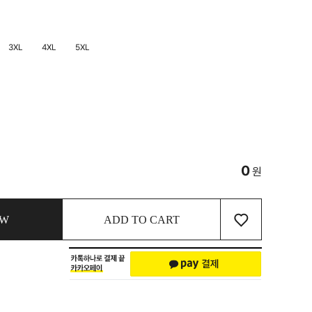
3XL
4XL
5XL
0
원
♡
OW
ADD TO CART