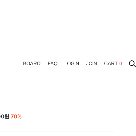
BOARD
FAQ
LOGIN
JOIN
CART
0
00
원
70%