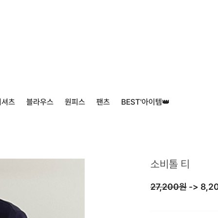
티셔츠
블라우스
원피스
팬츠
BEST'아이템👑
소비톨 티
27,200원
->
8,2