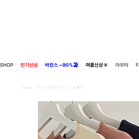
SHOP
인기신상
바캉스 ~90%🏖️
여름신상☀️
아우터
home
/
탑
/
라운드티
/ 소비톨 티