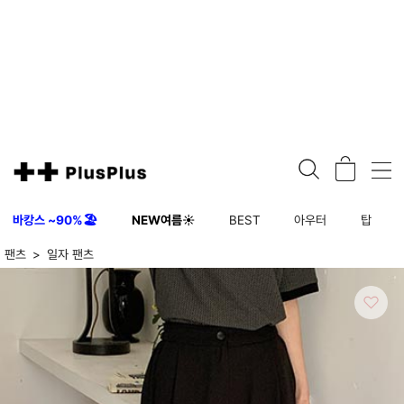
바캉스 ~90%🏖️
NEW여름☀️
BEST
아우터
탑
팬츠
일자 팬츠