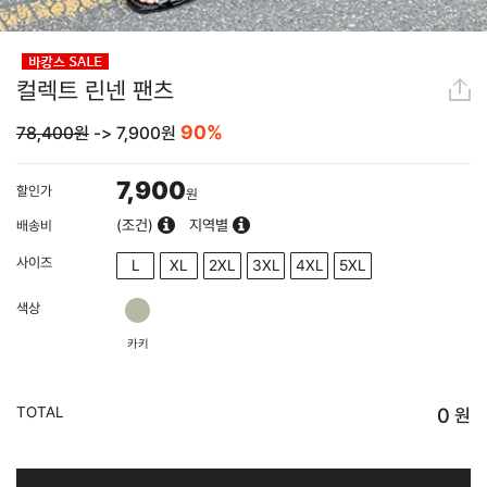
컬렉트 린넨 팬츠
90%
78,400원
->
7,900
원
7,900
할인가
원
(조건)
지역별
배송비
사이즈
L
XL
2XL
3XL
4XL
5XL
색상
카키
TOTAL
0
원