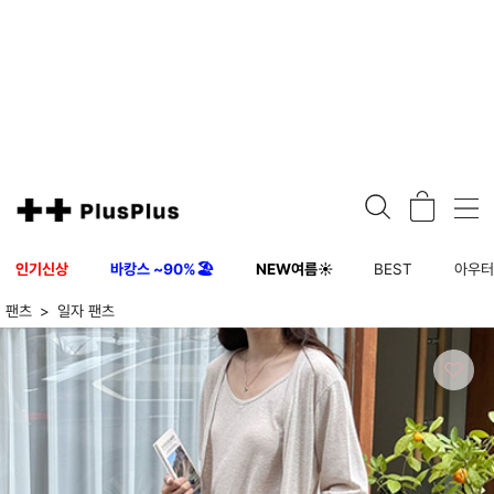
인기신상
바캉스 ~90%🏖️
NEW여름☀️
BEST
아우
팬츠
일자 팬츠