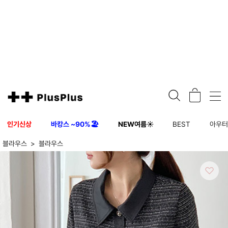
인기신상
바캉스 ~90%🏖️
NEW여름☀️
BEST
아우
블라우스
블라우스