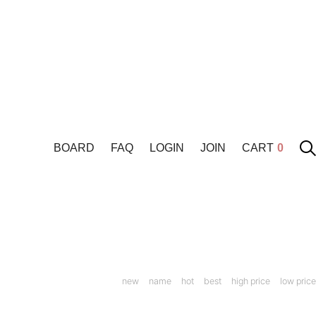
BOARD
FAQ
LOGIN
JOIN
CART
0
new
name
hot
best
high price
low price