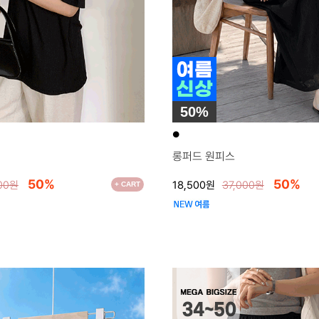
50%
●
롱퍼드 원피스
50%
50%
00원
18,500원
37,000원
+ CART