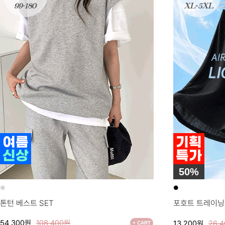
50%
●
●
톤턴 베스트 SET
포호트 트레이닝
54,300원
108,400원
13,200원
26,
+ CART