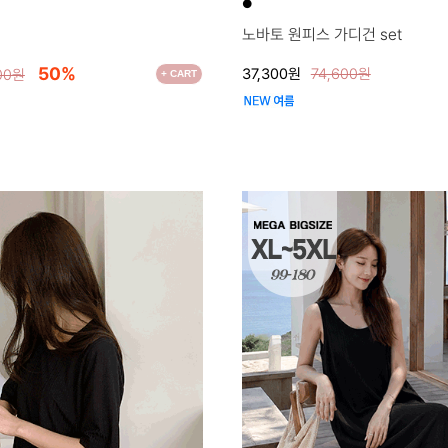
●
노바토 원피스 가디건 set
50%
37,300원
74,600원
200원
+ CART