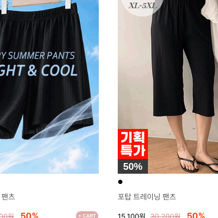
50%
●
 팬츠
포탑 트레이닝 팬츠
50%
50%
400원
15,100원
30,200원
+ CART