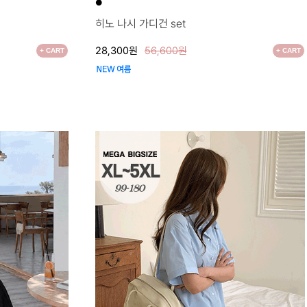
●
히노 나시 가디건 set
28,300원
56,600원
+ CART
+ CART