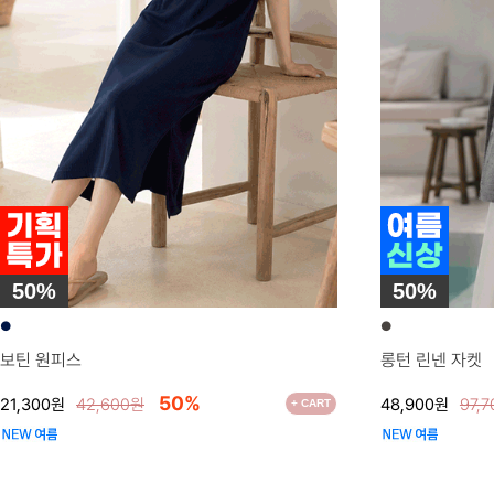
50%
50%
●
●
보틴 원피스
롱턴 린넨 자켓
50%
21,300원
42,600원
48,900원
97,
+ CART