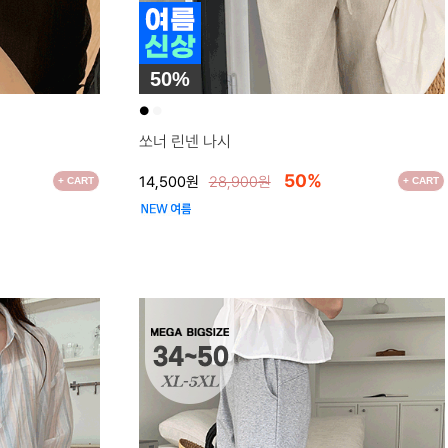
50%
●
●
쏘너 린넨 나시
50%
14,500원
28,900원
+ CART
+ CART