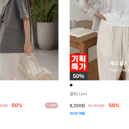
50%
●
●
로터 나시
50%
50%
700원
8,200원
16,400원
+ CART