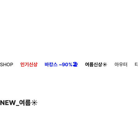
SHOP
인기신상
바캉스 ~90%🏖️
여름신상☀️
아우터
NEW_여름☀️