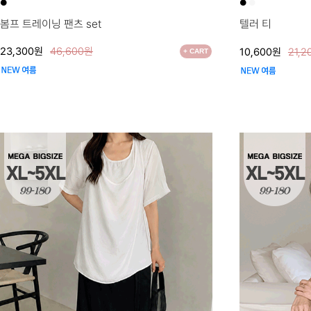
●
●
●
봄프 트레이닝 팬츠 set
텔러 티
23,300원
46,600원
10,600원
21,
+ CART