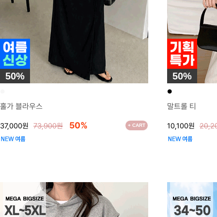
50%
50%
●
●
홀가 블라우스
말트롤 티
50%
37,000원
73,900원
10,100원
20,2
+ CART